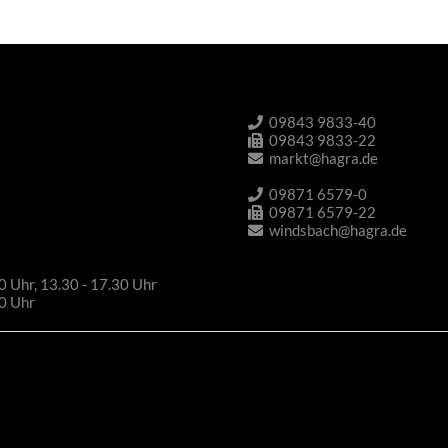
09843 9833-40
09843 9833-22
markt@hagra.de
09871 6579-0
09871 6579-22
windsbach@hagra.de
0 Uhr, 13.30 - 17.30 Uhr
30 Uhr