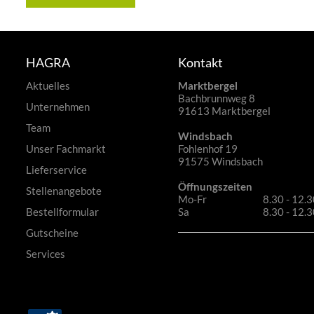
HAGRA
Kontakt
Aktuelles
Marktbergel
Bachbrunnweg 8
Unternehmen
91613 Marktbergel
Team
Windsbach
Unser Fachmarkt
Fohlenhof 19
91575 Windsbach
Lieferservice
Öffnungszeiten
Stellenangebote
Mo-Fr
8.30 - 12.3
Bestellformular
Sa
8.30 - 12.
Gutscheine
Services