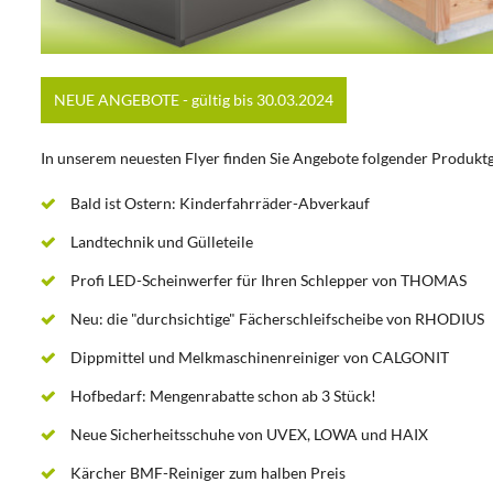
NEUE ANGEBOTE - gültig bis 30.03.2024
In unserem neuesten Flyer finden Sie Angebote folgender Produkt
Bald ist Ostern: Kinderfahrräder-Abverkauf
Landtechnik und Gülleteile
Profi LED-Scheinwerfer für Ihren Schlepper von THOMAS
Neu: die "durchsichtige" Fächerschleifscheibe von RHODIUS
Dippmittel und Melkmaschinenreiniger von CALGONIT
Hofbedarf: Mengenrabatte schon ab 3 Stück!
Neue Sicherheitsschuhe von UVEX, LOWA und HAIX
Kärcher BMF-Reiniger zum halben Preis