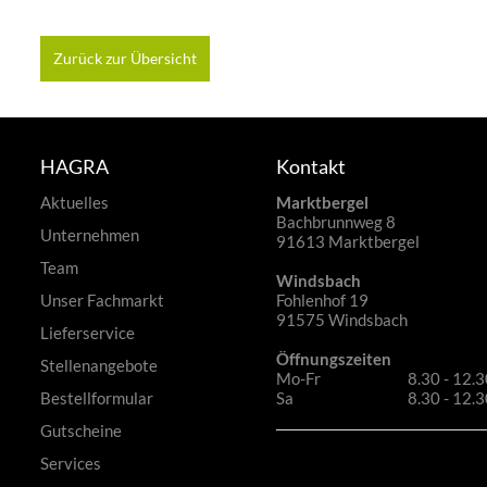
Zurück zur Übersicht
HAGRA
Kontakt
Aktuelles
Marktbergel
Bachbrunnweg 8
Unternehmen
91613 Marktbergel
Team
Windsbach
Unser Fachmarkt
Fohlenhof 19
91575 Windsbach
Lieferservice
Öffnungszeiten
Stellenangebote
Mo-Fr
8.30 - 12.3
Bestellformular
Sa
8.30 - 12.
Gutscheine
Services