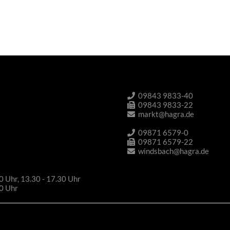
09843 9833-40
09843 9833-22
markt@hagra.de
09871 6579-0
09871 6579-22
windsbach@hagra.de
0 Uhr, 13.30 - 17.30 Uhr
30 Uhr