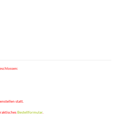
eschlossen:
nstellen statt.
praktisches
Bestellformular
.