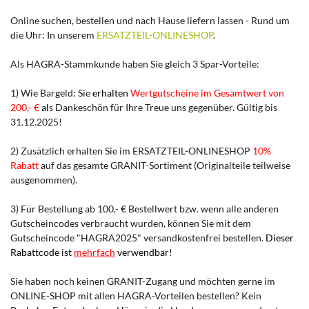
Online suchen, bestellen und nach Hause liefern lassen - Rund um
die Uhr: In unserem
ERSATZTEIL-ONLINESHOP
.
Als HAGRA-Stammkunde haben Sie gleich 3 Spar-Vorteile:
1) Wie Bargeld: Sie
erhalten
Wertgutscheine im Gesamtwert von
200,- €
al
s Dankeschön für Ihre Treue uns gegenüber. Gültig bis
31.12.2025!
2) Zusätzlich erhalten Sie im ERSATZTEIL-ONLINESHOP
10%
Rabatt
auf das gesamte GRANIT-Sortiment (Originalteile teilweise
ausgenommen).
3) Für Bestellung ab 100,- € Bestellwert bzw. wenn alle anderen
Gutscheincodes verbraucht wurden, können Sie mit dem
Gutscheincode "HAGRA2025" versandkostenfrei bestellen.
Dieser
Rabattcode ist
mehrfach
verwendbar
!
Sie haben noch keinen GRANIT-Zugang und möchten gerne im
ONLINE-SHOP mit allen HAGRA-Vorteilen bestellen? Kein