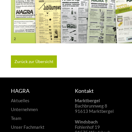
Zurück zur Übersicht
HAGRA
Kontakt
Aktuelles
Marktbergel
Bachbrunnweg 8
Unternehmen
91613 Marktbergel
Team
Windsbach
Unser Fachmarkt
Fohlenhof 19