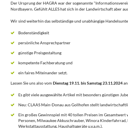
Der Ursprung der HAGRA war der sogenannte "Informationsverein 
Nordbayern. Gefühlt ALLES hat sich in der Landwirtschaft aber auc
Wir sind weiterhin das selbständige und unabhängige Handelsunt
Bodenständigkeit
persönliche Ansprechpartner
günstige Preisgestaltung
kompetente Fachberatung und
ein faires Miteinander setzt.
Lassen Sie uns also vom
Dienstag 19.11. bis Samstag 23.11.2024
an
Es gibt viele ausgewählte Artikel mit besonders günstigen Jub
Neu: CLAAS Main-Donau aus Gollhofen stellt landwirtschaftl
Ein großes Gewinnspiel mit 40 tollen Preisen im Gesamtwert von
Personen, Milwaukee Akkuschrauber, Winora Kinderfahrrad, 
Werkstattausstattung, Haushaltsgeräte u.v.a.m.).