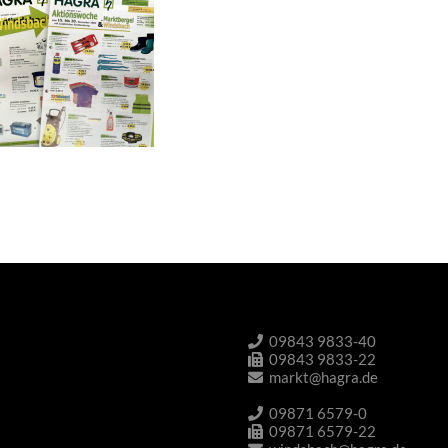
09843 9833-40
09843 9833-22
markt@hagra.de
09871 6579-0
09871 6579-22