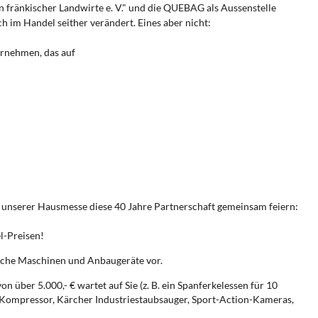
fränkischer Landwirte e. V." und die QUEBAG als Aussenstelle
h im Handel seither verändert. Eines aber nicht:
ernehmen, das auf
 unserer Hausmesse diese 40 Jahre Partnerschaft gemeinsam feiern:
el-Preisen!
iche Maschinen und Anbaugeräte vor.
 über 5.000,- € wartet auf Sie (z. B. ein Spanferkelessen für 10
Kompressor, Kärcher Industriestaubsauger, Sport-Action-Kameras,